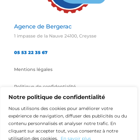
Agence de Bergerac
1 impasse de la Nauve 24100, Creysse
05 53 22 35 67
Mentions légales
Politique de confidentialité
Notre politique de confidentialité

Nous utilisons des cookies pour améliorer votre
expérience de navigation, diffuser des publicités ou du

contenu personnalisés et analyser notre trafic. En
cliquant sur accepter tout, vous consentez à notre

utilisation des cookies.
En savoir plus