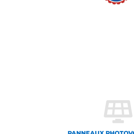

PANNEAUX PHOTOV