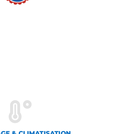

GE & CLIMATISATION